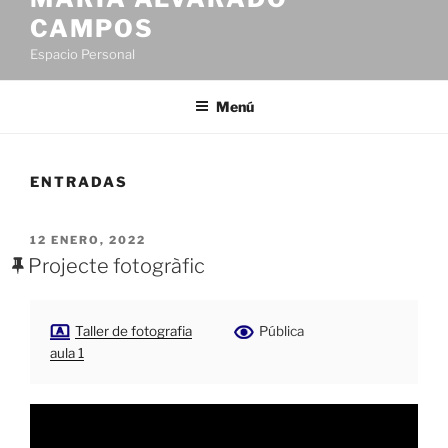
CAMPOS
Espacio Personal
Menú
ENTRADAS
PUBLICADO
12 ENERO, 2022
EL
Projecte fotogràfic
Taller de fotografia
Pública
aula 1
Reproductor
de