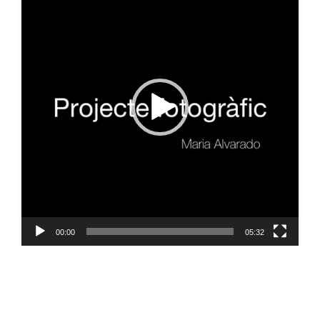
vídeo
00:00
05:32
Hola, sóc la Maria Alvarado, vos deixo a continuació
l’explicació del meu projecte fotogràfic.